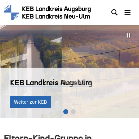
KEB Landkreis Augsburg
KEB Landkreis Neu-Ulm
KEB Landkreis Augsburg
Weiter zur KEB
Weiter zur KEB
Weiter zur KEB
Eltern-Kind-Gruppe in