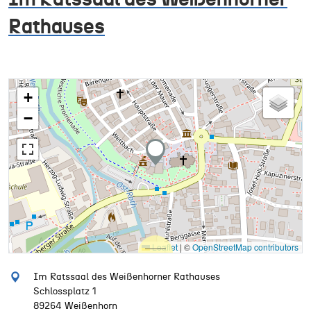
Rathauses
+
−
Leaflet
|
©
OpenStreetMap contributors
Im Ratssaal des Weißenhorner Rathauses
Schlossplatz 1
89264 Weißenhorn