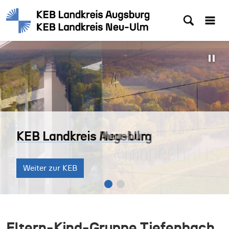
KEB Landkreis Augsburg
KEB Landkreis Neu-Ulm
KEB Landkreis Augsburg
Weiter zur KEB
Weiter zur KEB
Weiter zur KEB
Eltern-Kind-Gruppe Tiefenbach